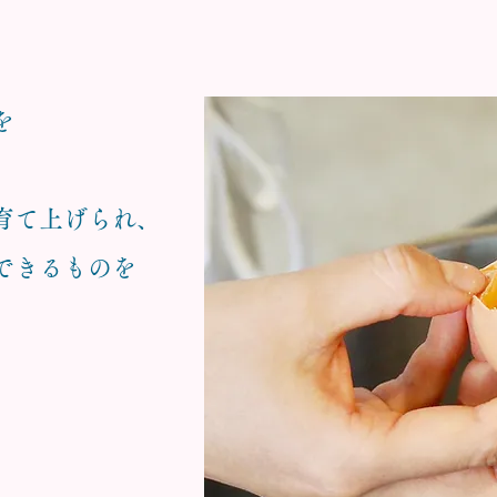
を
育て上げられ、
できるものを