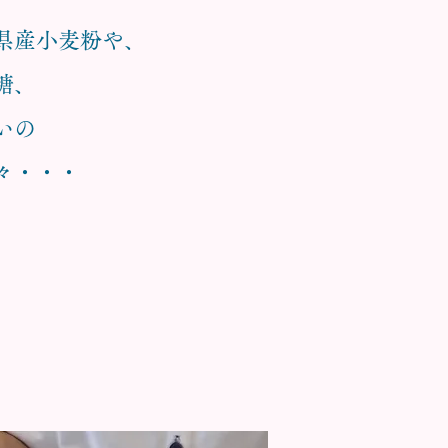
県産小麦粉や、
糖、
いの
々・・・