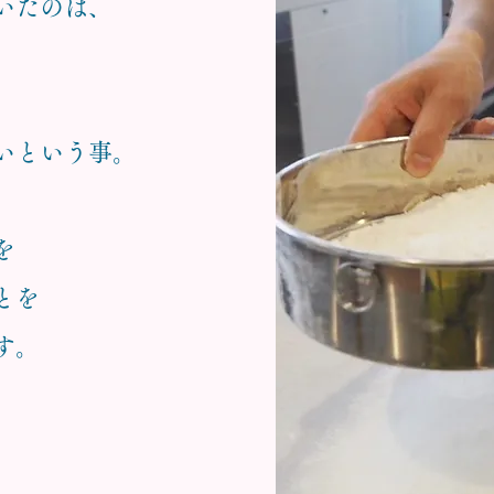
いたのは、
いという事。
を
とを
す。