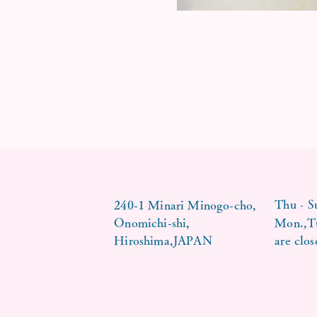
-
Thu
S
240-1 Minari Minogo-cho,
Onomichi-shi,
Mon.,T
Hiroshima,JAPAN
are clos