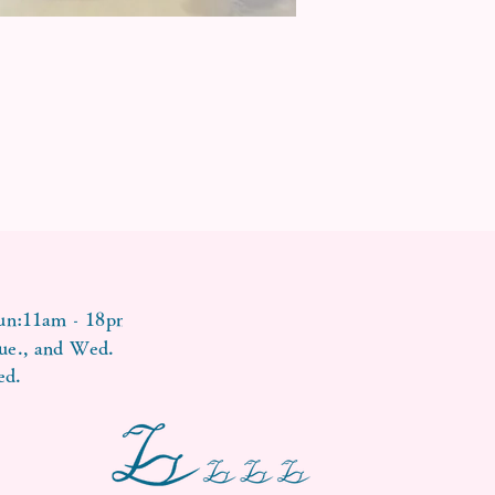
-
un:11am
18pm
ue., and Wed.
ed.