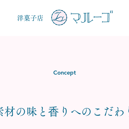
洋菓子店
Concept
素材の味と⾹りへのこだわ