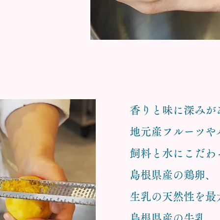
香りと味に深みが
地元産フルーツや
飼料と水にこだわ
島根県産の鶏卵、
生乳の天然性を最
島根県産の牛乳、