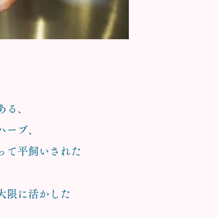
ある、
ハーブ、
って平飼いされた
大限に活かした