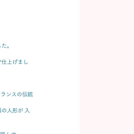
した。
、
で仕上げまし