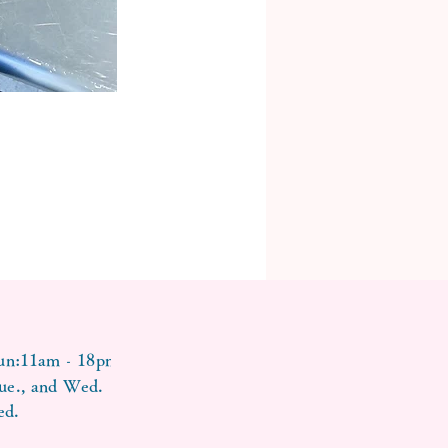
-
un:11am
18pm
ue., and Wed.
ed.