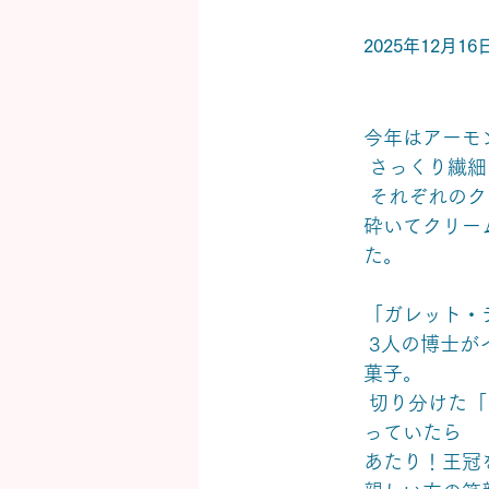
2025年12月16
今年はアーモ
 さっくり繊
 それぞれの
砕いてクリー
た。 
「ガレット・
 3人の博士がイエス・キリストを訪れた1月6日を祝って 食べられるフランスの伝統
菓子。
 切り分けた「ガレット・デ・ロワ」の中に、 フェーブと呼ばれる陶器の人形が 入
っていたら
あたり！王冠