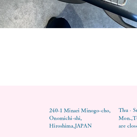
-
Thu
S
240-1 Minari Minogo-cho,
Onomichi-shi,
Mon.,T
Hiroshima,JAPAN
are clos