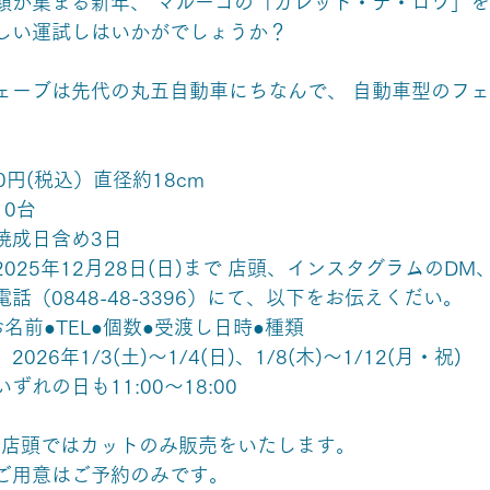
顔が集まる新年、 マルーゴの「ガレット・デ・ロワ」
しい運試しはいかがでしょうか？ 
ェーブは先代の丸五自動車にちなんで、 自動車型のフ
0円(税込）直径約18cm 
0台 
焼成日含め3日 
025年12月28日(日)まで 店頭、インスタグラムのDM
話（0848-48-3396）にて、以下をお伝えくだい。 
名前●TEL●個数●受渡し日時●種類 
26年1/3(土)〜1/4(日)、1/8(木)〜1/12(月・祝) 
れの日も11:00〜18:00 
より店頭ではカットのみ販売をいたします。 　
ご用意はご予約のみです。