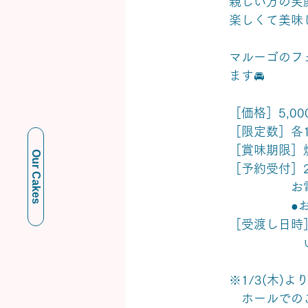
親しい方の笑
楽しくて美味
マルーゴのフ
ます🚘
［価格］5,00
［限定数］各1
［賞味期限］
Our Cakes
［予約受付］2
　　　　　お電
　　　　　●お
［受渡し日時］20
　　　　　　いず
※1/3(木)
　ホールでの