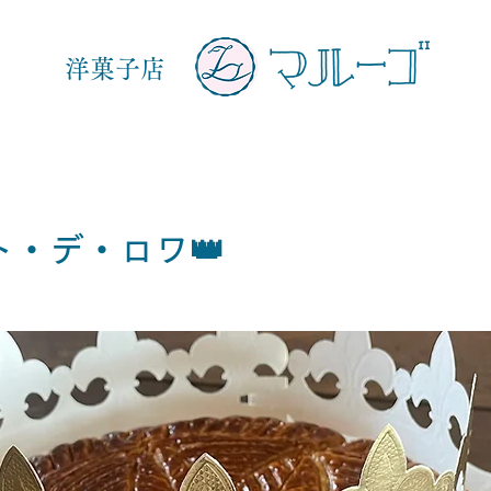
洋菓子店
ト・デ・ロワ👑