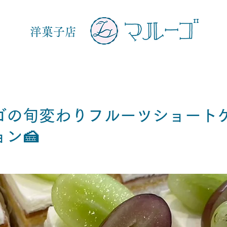
洋菓子店
ゴの旬変わりフルーツショート
ン🍰