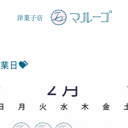
洋菓子店
業日💝