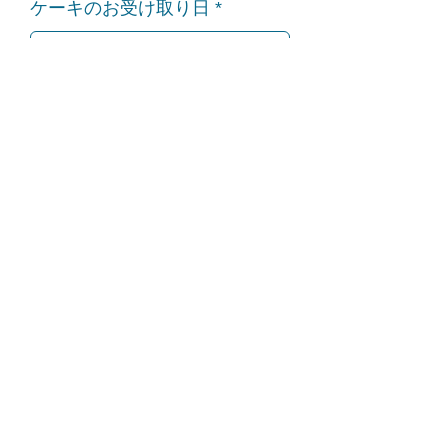
r
ケーキのお受け取り日
*
e
q
u
i
r
e
d
ケーキのお受け取り時間
頃
11時〜18時の間で選択
ろうそくのご希望（無料）
※ゴールドろうそく3本
備考欄